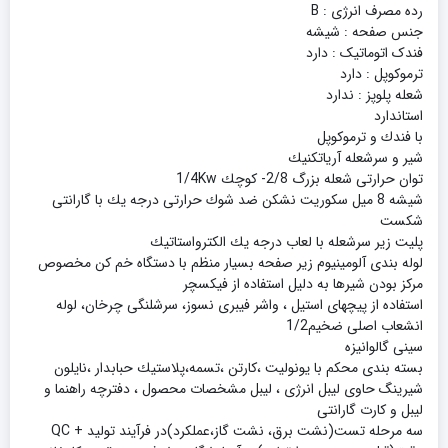
رده مصرف انرژی : B
جنس صفحه : شیشه
فندک اتوماتیک : دارد
ترموکوپل : دارد
شعله پلوپز : ندارد
استاندارد
با فندك و ترموكوپل
شير و سرشعله آرياتكنيك
توان حرارتى شعله بزرگ 2/8- كوچك 1/4Kw
شيشه 8 ميل سكوريت نشكن ضد شوك حرارتى درجه يك با گارانتى
شكست
پليت زير سرشعله با لعاب درجه يك الكترواستاتيك
لوله بندى آلومينيوم زير صفحه بسيار منظم با دستگاه خم كن مخصوص
مركز بودن شيرها به دليل استفاده از فيكسچر
استفاده از پيچهاى استيل ، واشر فيبرى نسوز، سرشلنگى چرخان، لوله
انشعاب اصلى ضخيم1/2
سينى گالوانيزه
بسته بندى محكم با يونوليت ،كارتن ،تسمه،پلاستيك حبابدار ،نايلون
شيرينگ حاوى ليبل انرژى ، ليبل مشخصات محصول ، دفترچه راهنما و
ليبل و كارت گارانتى
سه مرحله تست(نشت برق، نشت گاز،عملكرد)در فرآيند توليد + QC