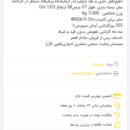
دقيق(قبل ،حين و بعد ازتوليد)در آزمايشگاه پيشرفته مستقر در كارخانه
سايز بسته بندى :طول 57-عرض38-ارتفاع 13/5 Cm
وزن ناخالص : 7/300 Kg
سايز برش كابينت:48X26/5 Cm
555 روزگارانتى آرمان سرويس+
سه ماه گارانتى تعويض بدون قيد و شرط
خدمات پس از فروش مادام العمر
سيستم رضايت سنجى مشترى ادوارى(هپى كال)
برند:
بورنیک
دسته‌بندی:
صفحه شیشه
تضمین بهترین قیمت بازار
پشتیبانی عالی ۲۴ ساعته، ۷ روز هفته
بازگشت وجه در صورت عدم رضایت
اصالت کالاها از برترین برندها