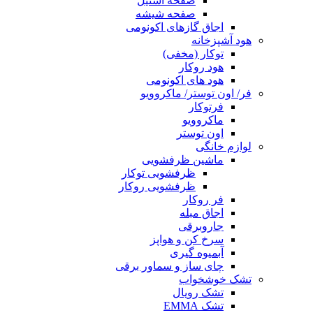
صفحه استیل
صفحه شیشه
اجاق گازهای اکونومی
هود آشپزخانه
توکار (مخفی)
هود روکار
هود های اکونومی
فر/ اون توستر/ ماکروویو
فرتوکار
ماکروویو
اون توستر
لوازم خانگی
ماشین ظرفشویی
ظرفشویی توکار
ظرفشویی روکار
فر روکار
اجاق مبله
جاروبرقی
سرخ کن و هواپز
آبمیوه گیری
چای ساز و سماور برقی
تشک خوشخواب
تشک رویال
تشک EMMA