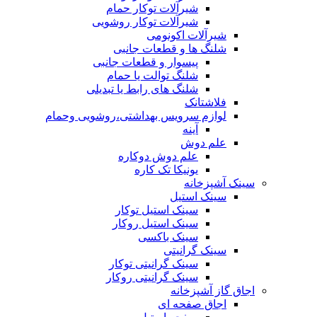
شیرآلات توکار حمام
شیرآلات توکار روشویی
شیرآلات اکونومی
شلنگ ها و قطعات جانبی
پیسوار و قطعات جانبی
شلنگ توالت یا حمام
شلنگ های رابط یا تبدیلی
فلاشتانک
لوازم سرویس بهداشتی،روشویی وحمام
آینه
علم دوش
علم دوش دوکاره
یونیکا تک کاره
سینک آشپزخانه
سینک استیل
سینک استیل توکار
سینک استیل روکار
سینک باکسی
سینک گرانیتی
سینک گرانیتی توکار
سینک گرانیتی روکار
اجاق گاز آشپزخانه
اجاق صفحه ای