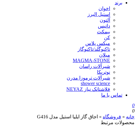
برند
اخوان
استیل البرز
آلتون
داتیس
بیمکث
کن
میکس پلاس
تاکنوگلد/تاکنوگاز
میلان
MAGMA-STONE
شیرآلات راسان
نوتریکا
شیرآلات ترموزا مدرن
shower science
فلاشتانک نیاز NEYAZ
تماس با ما
0
0
خانه
»
فروشگاه
»
اجاق گاز ایلیا استیل مدل G416
محصولات مرتبط