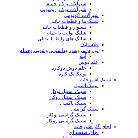
شیرآلات توکار حمام
شیرآلات توکار روشویی
شیرآلات اکونومی
شلنگ ها و قطعات جانبی
پیسوار و قطعات جانبی
شلنگ توالت یا حمام
شلنگ های رابط یا تبدیلی
فلاشتانک
لوازم سرویس بهداشتی،روشویی وحمام
آینه
علم دوش
علم دوش دوکاره
یونیکا تک کاره
سینک آشپزخانه
سینک استیل
سینک استیل توکار
سینک استیل روکار
سینک باکسی
سینک گرانیتی
سینک گرانیتی توکار
سینک گرانیتی روکار
اجاق گاز آشپزخانه
اجاق صفحه ای