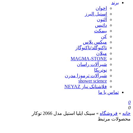
برند
اخوان
استیل البرز
آلتون
داتیس
بیمکث
کن
میکس پلاس
تاکنوگلد/تاکنوگاز
میلان
MAGMA-STONE
شیرآلات راسان
نوتریکا
شیرآلات ترموزا مدرن
shower science
فلاشتانک نیاز NEYAZ
تماس با ما
0
0
خانه
»
فروشگاه
»
سینک ایلیا استیل مدل 2066 توکار
محصولات مرتبط