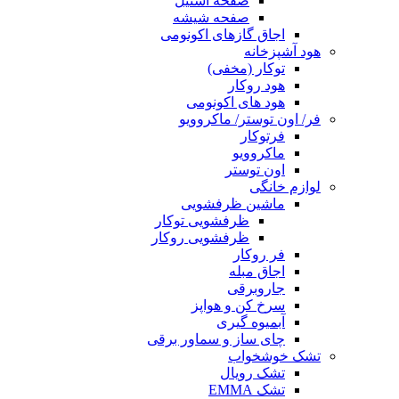
صفحه استیل
صفحه شیشه
اجاق گازهای اکونومی
هود آشپزخانه
توکار (مخفی)
هود روکار
هود های اکونومی
فر/ اون توستر/ ماکروویو
فرتوکار
ماکروویو
اون توستر
لوازم خانگی
ماشین ظرفشویی
ظرفشویی توکار
ظرفشویی روکار
فر روکار
اجاق مبله
جاروبرقی
سرخ کن و هواپز
آبمیوه گیری
چای ساز و سماور برقی
تشک خوشخواب
تشک رویال
تشک EMMA