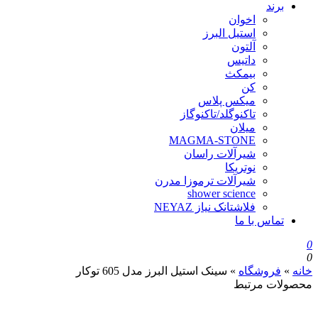
برند
اخوان
استیل البرز
آلتون
داتیس
بیمکث
کن
میکس پلاس
تاکنوگلد/تاکنوگاز
میلان
MAGMA-STONE
شیرآلات راسان
نوتریکا
شیرآلات ترموزا مدرن
shower science
فلاشتانک نیاز NEYAZ
تماس با ما
0
0
خانه
»
فروشگاه
»
سینک استیل البرز مدل 605 توکار
محصولات مرتبط