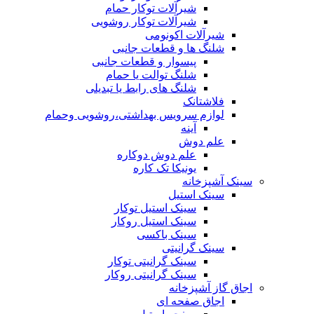
شیرآلات توکار حمام
شیرآلات توکار روشویی
شیرآلات اکونومی
شلنگ ها و قطعات جانبی
پیسوار و قطعات جانبی
شلنگ توالت یا حمام
شلنگ های رابط یا تبدیلی
فلاشتانک
لوازم سرویس بهداشتی،روشویی وحمام
آینه
علم دوش
علم دوش دوکاره
یونیکا تک کاره
سینک آشپزخانه
سینک استیل
سینک استیل توکار
سینک استیل روکار
سینک باکسی
سینک گرانیتی
سینک گرانیتی توکار
سینک گرانیتی روکار
اجاق گاز آشپزخانه
اجاق صفحه ای