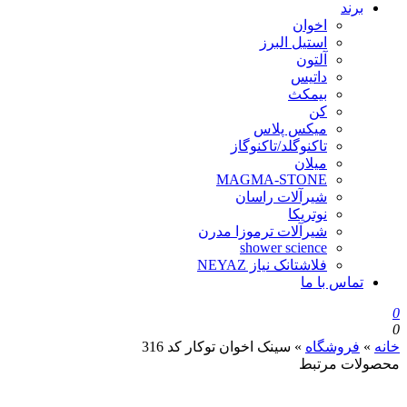
برند
اخوان
استیل البرز
آلتون
داتیس
بیمکث
کن
میکس پلاس
تاکنوگلد/تاکنوگاز
میلان
MAGMA-STONE
شیرآلات راسان
نوتریکا
شیرآلات ترموزا مدرن
shower science
فلاشتانک نیاز NEYAZ
تماس با ما
0
0
خانه
»
فروشگاه
»
سینک اخوان توکار کد 316
محصولات مرتبط