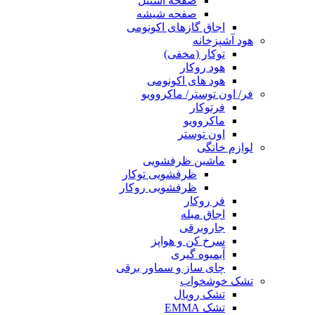
صفحه استیل
صفحه شیشه
اجاق گازهای اکونومی
هود آشپزخانه
توکار (مخفی)
هود روکار
هود های اکونومی
فر/ اون توستر/ ماکروویو
فرتوکار
ماکروویو
اون توستر
لوازم خانگی
ماشین ظرفشویی
ظرفشویی توکار
ظرفشویی روکار
فر روکار
اجاق مبله
جاروبرقی
سرخ کن و هواپز
آبمیوه گیری
چای ساز و سماور برقی
تشک خوشخواب
تشک رویال
تشک EMMA