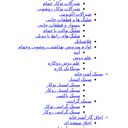
شیرآلات توکار حمام
شیرآلات توکار روشویی
شیرآلات اکونومی
شلنگ ها و قطعات جانبی
پیسوار و قطعات جانبی
شلنگ توالت یا حمام
شلنگ های رابط یا تبدیلی
فلاشتانک
لوازم سرویس بهداشتی،روشویی وحمام
آینه
علم دوش
علم دوش دوکاره
یونیکا تک کاره
سینک آشپزخانه
سینک استیل
سینک استیل توکار
سینک استیل روکار
سینک باکسی
سینک گرانیتی
سینک گرانیتی توکار
سینک گرانیتی روکار
اجاق گاز آشپزخانه
اجاق صفحه ای