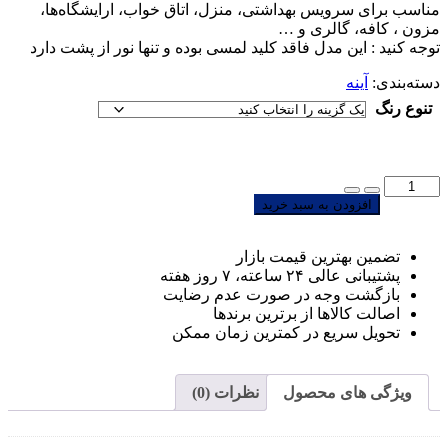
مناسب برای سرویس بهداشتی، منزل، اتاق خواب، ارایشگاه‌ها،
مزون ، کافه، گالری و …
توجه کنید : این مدل فاقد کلید لمسی بوده و تنها نور از پشت دارد
دسته‌بندی:
آینه
تنوع رنگ
تعداد:
آینه
افزودن به سبد خرید
بک
لایت
تضمین بهترین قیمت بازار
و
پشتیبانی عالی ۲۴ ساعته، ۷ روز هفته
رینگ
بازگشت وجه در صورت عدم رضایت
لایت
اصالت کالاها از برترین برندها
مستطیل
تحویل سریع در کمترین زمان ممکن
60
*80
سانتیمتر
مدل
ویژگی های محصول
نظرات (0)
M6080-
SM