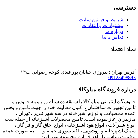
دسترسی
شرایط و قوانین سایت
پیشنهادات و انتقادات
درباره ما
تماس با ما
نماد اعتماد
آدرس تهران : پیروزی خیابان پورعبدی کوچه رضوانی پ۱۴
09128498893
درباره فروشگاه میلوکالا
فروشگاه اینترنتی میلو کالا با سابقه ده ساله در زمینه فروش و
تامین تجهیزات ساختمان ، اکنون فعالیت خود را جهت تامین و پخش
عمده محصولات و لوازم آشپزخانه در سه شهر تبریز ، تهران ،
مازندران آغاز نموده است. تامین محصولات آشپزخانه از جمله ست
انواع شیرآلات ، انواع هود آشپزخانه ، انواع اجاق گاز و فر گاز ،
سینک آشپزخانه و روشویی ، اکسسوری حمام و …. به صورت عمده
و قیمت مناسب از اهداف این مجموعه می باشد.