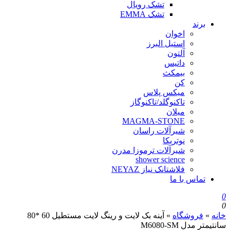
تشک رویال
تشک EMMA
برند
اخوان
استیل البرز
آلتون
داتیس
بیمکث
کن
میکس پلاس
تاکنوگلد/تاکنوگاز
میلان
MAGMA-STONE
شیرآلات راسان
نوتریکا
شیرآلات ترموزا مدرن
shower science
فلاشتانک نیاز NEYAZ
تماس با ما
0
0
خانه
»
فروشگاه
»
آینه بک لایت و رینگ لایت مستطیل 60 *80
سانتیمتر مدل M6080-SM