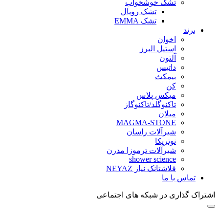
تشک خوشخواب
تشک رویال
تشک EMMA
برند
اخوان
استیل البرز
آلتون
داتیس
بیمکث
کن
میکس پلاس
تاکنوگلد/تاکنوگاز
میلان
MAGMA-STONE
شیرآلات راسان
نوتریکا
شیرآلات ترموزا مدرن
shower science
فلاشتانک نیاز NEYAZ
تماس با ما
اشتراک گذاری در شبکه های اجتماعی