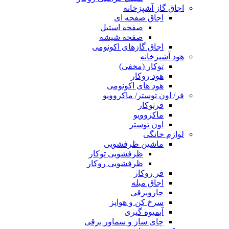
اجاق گاز آشپزخانه
اجاق صفحه ای
صفحه استیل
صفحه شیشه
اجاق گازهای اکونومی
هود آشپزخانه
توکار (مخفی)
هود روکار
هود های اکونومی
فر/ اون توستر/ ماکروویو
فرتوکار
ماکروویو
اون توستر
لوازم خانگی
ماشین ظرفشویی
ظرفشویی توکار
ظرفشویی روکار
فر روکار
اجاق مبله
جاروبرقی
سرخ کن و هواپز
آبمیوه گیری
چای ساز و سماور برقی