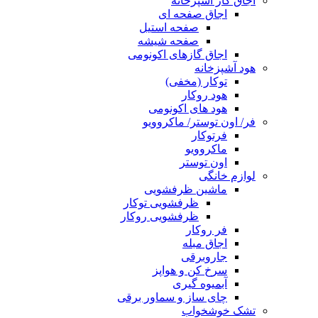
اجاق گاز آشپزخانه
اجاق صفحه ای
صفحه استیل
صفحه شیشه
اجاق گازهای اکونومی
هود آشپزخانه
توکار (مخفی)
هود روکار
هود های اکونومی
فر/ اون توستر/ ماکروویو
فرتوکار
ماکروویو
اون توستر
لوازم خانگی
ماشین ظرفشویی
ظرفشویی توکار
ظرفشویی روکار
فر روکار
اجاق مبله
جاروبرقی
سرخ کن و هواپز
آبمیوه گیری
چای ساز و سماور برقی
تشک خوشخواب