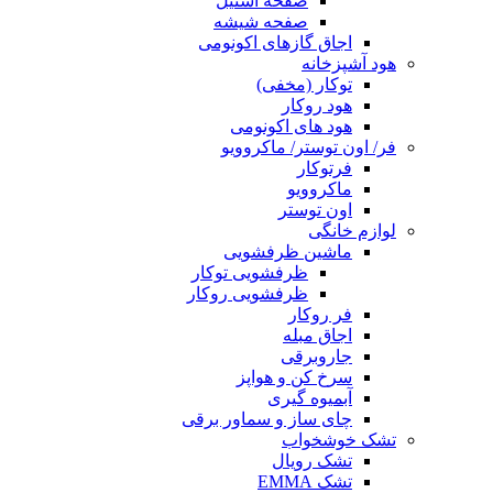
صفحه استیل
صفحه شیشه
اجاق گازهای اکونومی
هود آشپزخانه
توکار (مخفی)
هود روکار
هود های اکونومی
فر/ اون توستر/ ماکروویو
فرتوکار
ماکروویو
اون توستر
لوازم خانگی
ماشین ظرفشویی
ظرفشویی توکار
ظرفشویی روکار
فر روکار
اجاق مبله
جاروبرقی
سرخ کن و هواپز
آبمیوه گیری
چای ساز و سماور برقی
تشک خوشخواب
تشک رویال
تشک EMMA