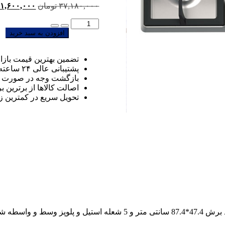
۳۷,۱۸۰,۰۰۰
تومان
قیمت
۱,۶۰۰,۰۰۰
اصلی:
تعداد:
اجاق
افزودن به سبد خرید
بود.
گاز
صفحه
تضمین بهترین قیمت بازار
ای
پشتیبانی عالی ۲۴ ساعته، ۷ روز هفته
آلتون
بازگشت وجه در صورت 
مدل
اصالت کالاها از برترین بر
S517N
تحویل سریع در کمترین 
گاز صفحه ای آلتون S517 این گاز دارای ابعاد 50*90 سانتی متر و ابعاد برش