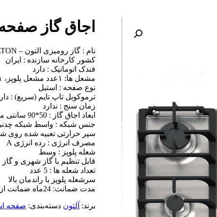
اجاق گاز صفحه ای 
نام : گاز رومیزی التون – ALTON مدل S517
کشور کارخانه سازنده : ایران
فندک اتوماتیک : دارد
مشعل ها: ۱عدد مشعل پلوپز، ۱عدد مشعل بزرگ، ۲عدد مشعل متوسط،۱عدد مشعل کوچک
نوع صفحه : استیل
ترموکوبل تاپ تایم (سریع) : دار
زمان سنج : ندارد
ابعاد اجاق گاز : 50*90 سانتی متر
جنس شبکه : واسط شبکه چدن
سپر حرارتی تعبیه شده روی ش
مصرف انرژی : رده انرژی A
شعله پلوپز : وسط
قابل تنظیم با گاز شهری و گاز 
تعداد شعله ها : 5 عدد
سرشعله پلوپز با راندمان بالا
مدت ضمانت: 24ماه ضمانت از تاریخ نصب توسط خدمات کارخانه و نصب رایگان
برند:
آلتون
دسته‌بندی:
صفحه اس