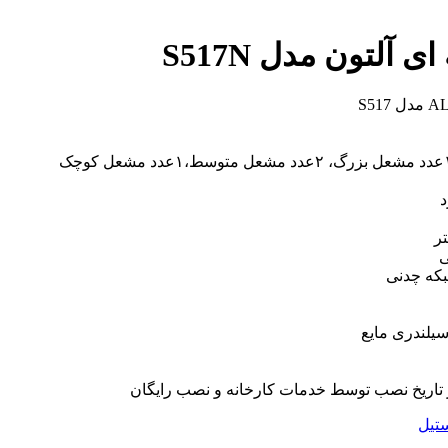
آلتون مدل S517N
د
ی
بکه چدنی
سیلندری مایع
تیل