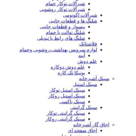
شیرآلات توکار حمام
شیرآلات توکار روشویی
شیرآلات اکونومی
شلنگ ها و قطعات جانبی
پیسوار و قطعات جانبی
شلنگ توالت یا حمام
شلنگ های رابط یا تبدیلی
فلاشتانک
لوازم سرویس بهداشتی،روشویی وحمام
آینه
علم دوش
علم دوش دوکاره
یونیکا تک کاره
سینک آشپزخانه
سینک استیل
سینک استیل توکار
سینک استیل روکار
سینک باکسی
سینک گرانیتی
سینک گرانیتی توکار
سینک گرانیتی روکار
اجاق گاز آشپزخانه
اجاق صفحه ای