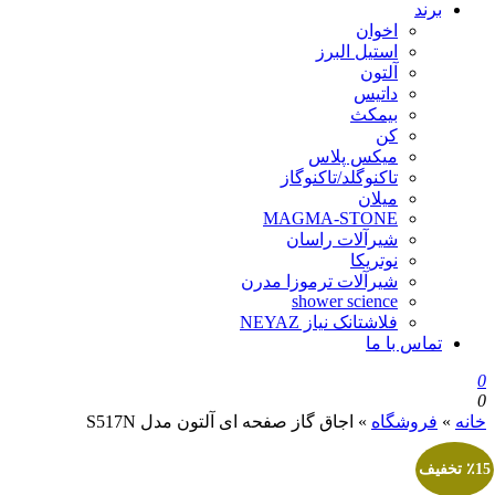
برند
اخوان
استیل البرز
آلتون
داتیس
بیمکث
کن
میکس پلاس
تاکنوگلد/تاکنوگاز
میلان
MAGMA-STONE
شیرآلات راسان
نوتریکا
شیرآلات ترموزا مدرن
shower science
فلاشتانک نیاز NEYAZ
تماس با ما
0
0
خانه
»
فروشگاه
»
اجاق گاز صفحه ای آلتون مدل S517N
٪15 تخفیف