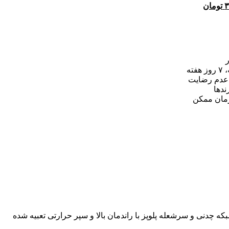
۳
تومان
قیمت
فعلی:
۳۷,۱۸۰,۰۰۰ تومان
۳۱,۶۰۰,۰۰۰ تومان.
عدم رضایت
ندها
زمان ممکن
 47.4*87.4 سانتی متر و 5 شعله استیل و پلوپز وسط و واسطه شبکه چدنی و سرشعله پلوپز با راندمان بالا و سپر حرارتی تعبیه شده