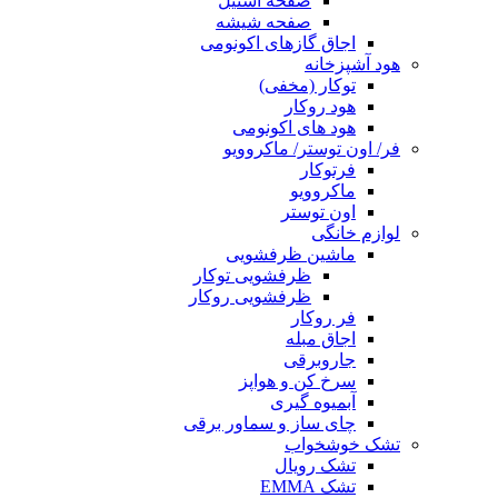
صفحه استیل
صفحه شیشه
اجاق گازهای اکونومی
هود آشپزخانه
توکار (مخفی)
هود روکار
هود های اکونومی
فر/ اون توستر/ ماکروویو
فرتوکار
ماکروویو
اون توستر
لوازم خانگی
ماشین ظرفشویی
ظرفشویی توکار
ظرفشویی روکار
فر روکار
اجاق مبله
جاروبرقی
سرخ کن و هواپز
آبمیوه گیری
چای ساز و سماور برقی
تشک خوشخواب
تشک رویال
تشک EMMA