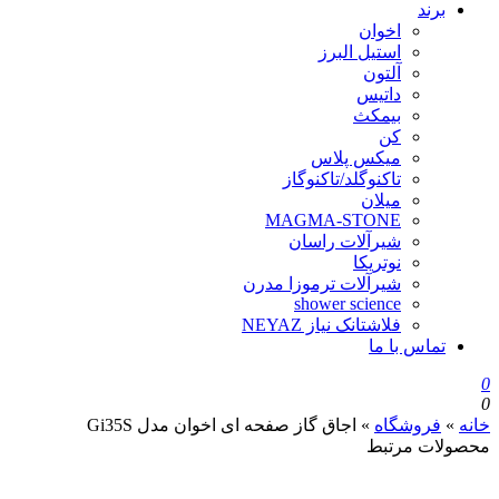
برند
اخوان
استیل البرز
آلتون
داتیس
بیمکث
کن
میکس پلاس
تاکنوگلد/تاکنوگاز
میلان
MAGMA-STONE
شیرآلات راسان
نوتریکا
شیرآلات ترموزا مدرن
shower science
فلاشتانک نیاز NEYAZ
تماس با ما
0
0
خانه
»
فروشگاه
»
اجاق گاز صفحه ای اخوان مدل Gi35S
محصولات مرتبط