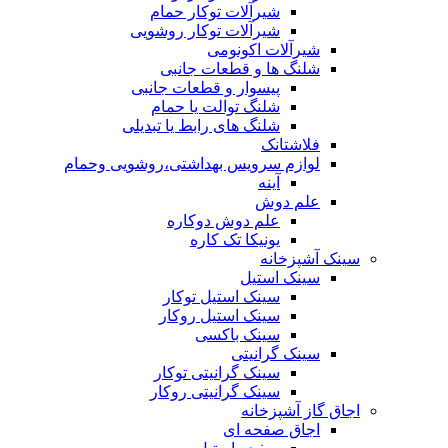
شیرآلات توکار حمام
شیرآلات توکار روشویی
شیرآلات اکونومی
شلنگ ها و قطعات جانبی
پیسوار و قطعات جانبی
شلنگ توالت یا حمام
شلنگ های رابط یا تبدیلی
فلاشتانک
لوازم سرویس بهداشتی،روشویی وحمام
آینه
علم دوش
علم دوش دوکاره
یونیکا تک کاره
سینک آشپزخانه
سینک استیل
سینک استیل توکار
سینک استیل روکار
سینک باکسی
سینک گرانیتی
سینک گرانیتی توکار
سینک گرانیتی روکار
اجاق گاز آشپزخانه
اجاق صفحه ای